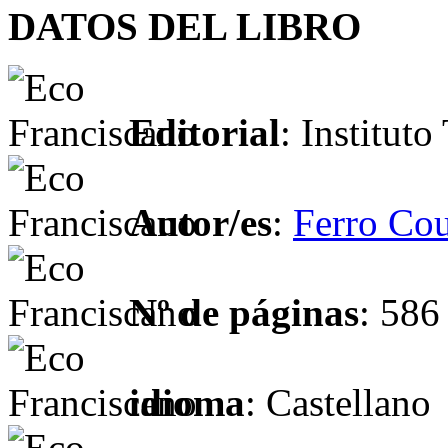
DATOS DEL LIBRO
Editorial
: Institut
Autor/es
:
Ferro Co
Nº de páginas
: 586
idioma
: Castellano