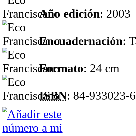
Año edición
: 2003
Encuadernación
: 
Formato
: 24 cm
ISBN
: 84-933023-6