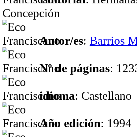
Concepción
Autor/es
:
Barrios M
Nº de páginas
: 123
idioma
: Castellano
Año edición
: 1994