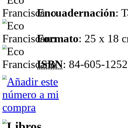
Encuadernación
: 
Formato
: 25 x 18 
ISBN
: 84-605-1252