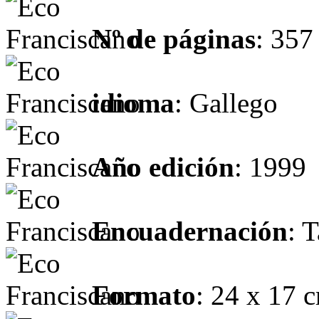
Nº de páginas
: 357
idioma
: Gallego
Año edición
: 1999
Encuadernación
: 
Formato
: 24 x 17 