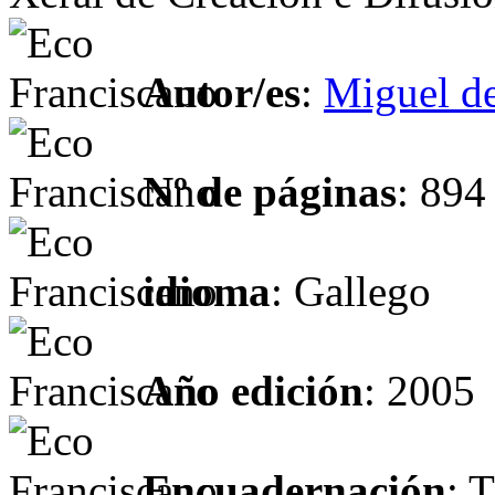
Autor/es
:
Miguel de
Nº de páginas
: 894
idioma
: Gallego
Año edición
: 2005
Encuadernación
: 