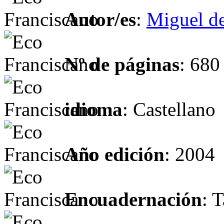
Autor/es
:
Miguel de
Nº de páginas
: 680
idioma
: Castellano
Año edición
: 2004
Encuadernación
: 