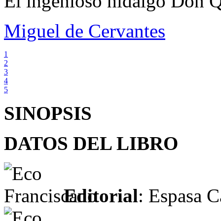
El ingenioso hidalgo Don Q
Miguel de Cervantes
1
2
3
4
5
SINOPSIS
DATOS DEL LIBRO
Editorial
: Espasa C