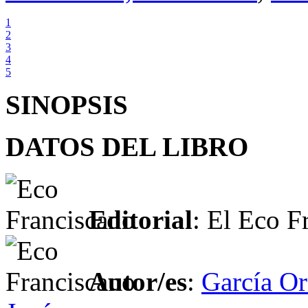
1
2
3
4
5
SINOPSIS
DATOS DEL LIBRO
Editorial
: El Eco F
Autor/es
:
García O