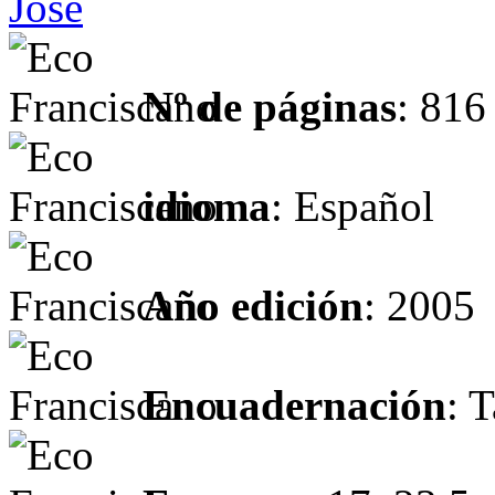
José
Nº de páginas
: 816
idioma
: Español
Año edición
: 2005
Encuadernación
: 