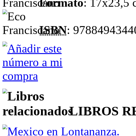
Formato
: 17x23,5 
ISBN
: 978849434
LIBROS 