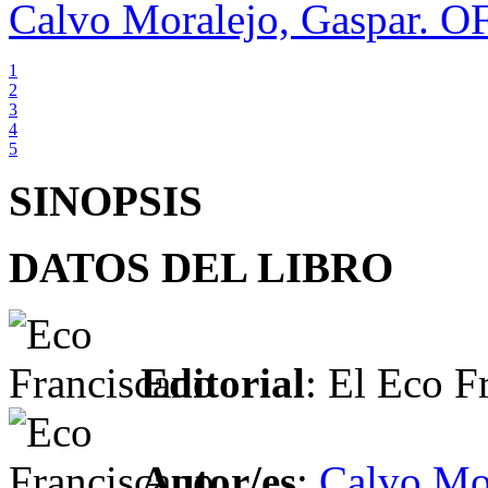
Calvo Moralejo, Gaspar. 
1
2
3
4
5
SINOPSIS
DATOS DEL LIBRO
Editorial
: El Eco F
Autor/es
:
Calvo Mo