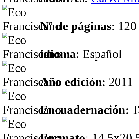
Nº de páginas
: 120
idioma
: Español
Año edición
: 2011
Encuadernación
: 
Formato
: 14,5x20,