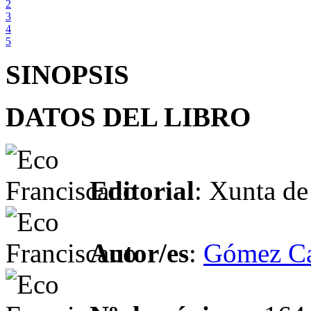
2
3
4
5
SINOPSIS
DATOS DEL LIBRO
Editorial
: Xunta de
Autor/es
:
Gómez Ca