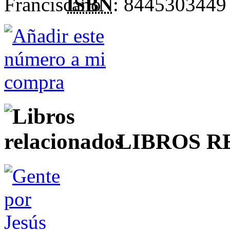
ISBN
: 8445303449
LIBROS 