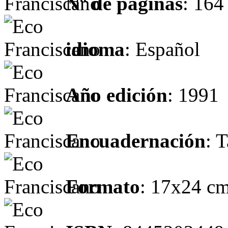
Nº de páginas
: 164
idioma
: Español
Año edición
: 1991
Encuadernación
: 
Formato
: 17x24 cm