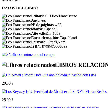
DATOS DEL LIBRO
Editorial
: El Eco Franciscano
Autor/es
:
Nº de páginas
: 422
idioma
: Español
Año edición
: 1998
Encuadernación
: Tapa blanda
Formato
: 17x23,5 cm.
ISBN
: 9788470095633
LIBROS RELACIO
20,00 €
25,00 €