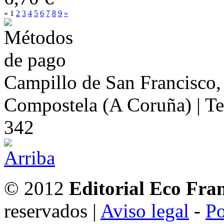
«
1
2
3
4
5
6
7
8
9
»
Campillo de San Francisco,
Compostela (A Coruña) | Te
342
© 2012
Editorial Eco Fra
reservados |
Aviso legal
-
Po