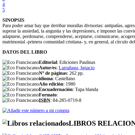
4
5
SINOPSIS
Para poder amar hay que derribar murallas divisorias: antipatías, agre
superar la ansiedad, la angustia y las depresiones, e imponer las convi
adaptarse, perdonarse, comprenderse, aceptarse, comunicarse, acogerse,
matrimonial -primera comunidad cristiana- y, en general, al círculo del
DATOS DEL LIBRO
Editorial
: Ediciones Paulinas
Autor/es
:
Larrañaga, Ignacio
Nº de páginas
: 262 pp.
idioma
: Castellano
Año edición
: 1980
Encuadernación
: Tapa blanda
Formato
:
ISBN
: 84-285-0719-8
LIBROS RELACIO