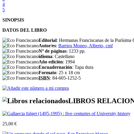
4
5
SINOPSIS
DATOS DEL LIBRO
Editorial
: Hermanas Franciscanas de la Purísima
Autor/es
:
Barrios Moneo, Alberto, cmf
Nº de páginas
: 1233 pp.
idioma
: Castellano
Año edición
: 1994
Encuadernación
: Tapa dura
Formato
: 25 x 18 cm
ISBN
: 84-605-1252-5
LIBROS RELACIO
25,00 €