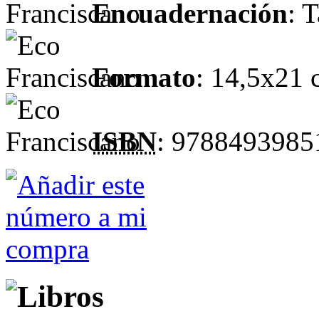
Encuadernación
: 
Formato
: 14,5x21
ISBN
: 9788493985