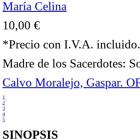
10,00 €
*Precio con I.V.A. incluido
Madre de los Sacerdotes: S
Calvo Moralejo, Gaspar. 
1
2
3
4
5
SINOPSIS