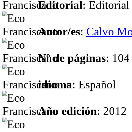
Editorial
: Editoria
Autor/es
:
Calvo Mo
Nº de páginas
: 104
idioma
: Español
Año edición
: 2012