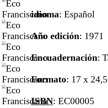
idioma
: Español
Año edición
: 1971
Encuadernación
: 
Formato
: 17 x 24,
ISBN
: EC00005