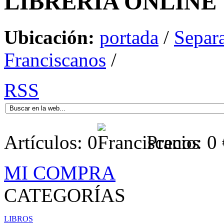
LIBRERÍA
ONLINE
Ubicación:
portada
/
Separa
Franciscanos
/
RSS
Artículos:
0
Precio:
0
MI COMPRA
CATEGORÍAS
LIBROS