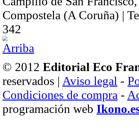
Campillo de San Francisco,
Compostela (A Coruña) | Te
342
© 2012
Editorial Eco Fra
reservados |
Aviso legal
-
Po
Condiciones de compra
-
Ac
programación web
Ikono.e