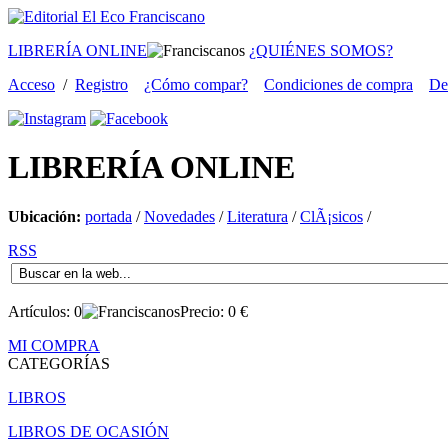
LIBRERÍA ONLINE
¿QUIÉNES SOMOS?
Acceso
/
Registro
¿Cómo compar?
Condiciones de compra
De
LIBRERÍA
ONLINE
Ubicación:
portada
/
Novedades
/
Literatura
/
ClÃ¡sicos
/
RSS
Artículos:
0
Precio:
0
€
MI COMPRA
CATEGORÍAS
LIBROS
LIBROS DE OCASIÓN