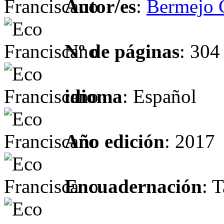
Autor/es
:
Bermejo 
Nº de páginas
: 304
idioma
: Español
Año edición
: 2017
Encuadernación
: 