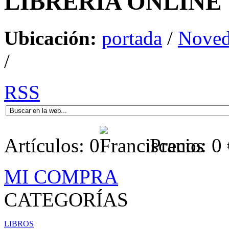
LIBRERÍA
ONLINE
Ubicación:
portada
/
Noved
/
RSS
Artículos:
0
Precio:
0
MI COMPRA
CATEGORÍAS
LIBROS