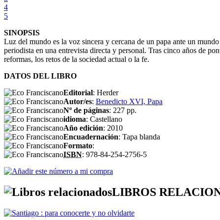
4
5
SINOPSIS
Luz del mundo es la voz sincera y cercana de un papa ante un mundo e
periodista en una entrevista directa y personal. Tras cinco años de po
reformas, los retos de la sociedad actual o la fe.
DATOS DEL LIBRO
Editorial
: Herder
Autor/es
:
Benedicto XVI, Papa
Nº de páginas
: 227 pp.
idioma
: Castellano
Año edición
: 2010
Encuadernación
: Tapa blanda
Formato
:
ISBN
: 978-84-254-2756-5
LIBROS RELACIO