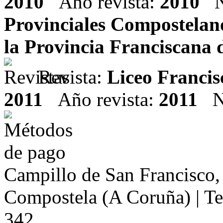
2010
Año revista:
2010
Nú
Provinciales Compostelanos
la Provincia Franciscana 
Revista:
Liceo Franci
2011
Año revista:
2011
Nú
Campillo de San Francisco,
Compostela (A Coruña) | Te
342