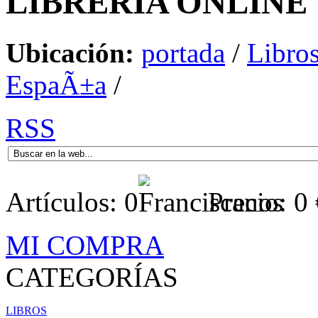
LIBRERÍA
ONLINE
Ubicación:
portada
/
Libros
EspaÃ±a
/
RSS
Artículos:
0
Precio:
0
MI COMPRA
CATEGORÍAS
LIBROS